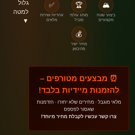
גלול
✅
🏆
🏔️
למטה
ביצועי שטח
מותג עולמי
אחריות ושירות
מקצועיים
מוביל
מלאים
▼
💰
מחיר ישיר
מהיבואן
⏰ מבצעים מטורפים –
להזמנות מיידיות בלבד!
מלאי מוגבל · מחירים שלא יחזרו · הזדמנות
שאסור לפספס
צרו קשר עכשיו לקבלת מחיר מיוחד!