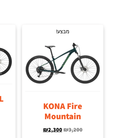
מבצע!
L
KONA Fire
Mountain
₪
2,300
₪
3,200