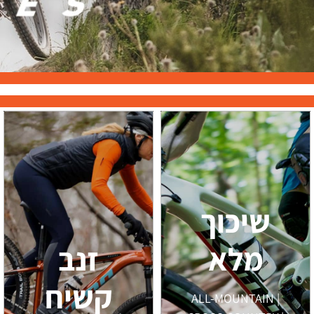
שיכוך
מלא
זנב
קשיח
ALL-MOUNTAIN |