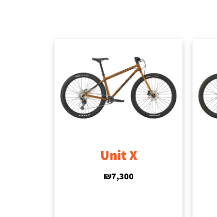
Unit X
₪
7,300