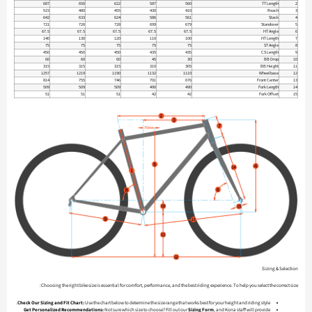
687
650
622
587
560
TT Length
2
515
480
455
430
410
Reach
3
642
633
624
586
561
Stack
4
721
726
728
699
679
Standover
5
67.5
67.5
67.5
67.5
67.5
HT Angle
6
140
130
120
110
100
HT Length
7
75
75
75
75
75
ST Angle
8
450
450
450
435
435
CS Length
9
60
60
60
45
30
BB Drop
10
315
315
315
310
305
BB Height
11
1257
1219
1190
1132
1110
Wheelbase
12
814
755
746
701
676
Front Center
13
509
509
509
490
490
Fork Length
14
51
51
51
42
42
Fork Offset
15
Sizing & Selection
Choosing the right bike size is essential for comfort, performance, and the best riding experience. To help you select the correct size:
Check Our Sizing and Fit Chart:
Use the chart below to determine the size range that works best for your height and riding style.
Get Personalized Recommendations:
Not sure which size to choose? Fill out our
Sizing Form
, and Kona staff will provide