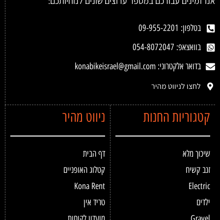
אנו זמינים עבורכם במספר ערוצים שונים לנוחיותכם:
בטלפון: 09-955-2201
בוואצאפ: 054-8072047
בדואר אלקטרוני: konabikeisrael@gmail.com
לחצו לניווט מהיר
קטגוריות החנות
ניווט מהיר
שיכוך מלא
דף הבית
זנב קשיח
קטלוג האופניים
Kona Rent
Electric
ילדים
טריד אין
Gravel
מועדון לקוחות