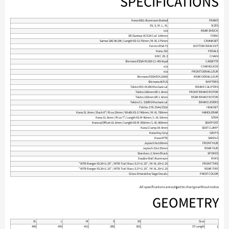
SPECIFICATIONS
Kona 6061 Aluminum Butted
FRAME
XS, S, M, L, XL
SIZES
n/a
REAR SHOCK
SR/Suntour XCE28 Coil 100mm
FORK
Samox SAC40 28t / Length XS-S 170mm / M-XL 175mm
CRANKSET
Feimin BSA 73
BOTTOM BRACKET
Kona JS2
PEDALS
KMC Z8.3
CHAIN
Shimano ESSA HG300 11-45t 8spd
CASSETTE
n/a
CHAINGUIDE
n/a
FRONT DERAILLEUR
Shimano ESSA RDU2000
REAR DERAILLEUR
Shimano ALTUS
SHIFTERS
Tektro MD-M280 Mechanical
BRAKE CALIPERS
Tektro 180mm 6B 1.8mm
FRONT BRAKE ROTOR
Tektro 160mm 6B 1.8mm
REAR BRAKE ROTOR
Tektro CL-330RS Mechanical
BRAKE LEVERS
FSA No.57B ZS44/ZS56
HEADSET
Kona 31.8mm / Back 6º / Rise 20mm / Width XS-S 740mm / M-XL 780mm
HANDLEBAR
Kona 31.8mm / Rise 7º / Length XS-M 40mm / L-XL 50mm
STEM
Kona w/Offset 31.6mm / Length XS-M 350mm / L-XL 400mm
SEATPOST
Kona Clamp 34.9mm
SEAT CLAMP
Kona Key Grip
GRIPS
Kona MTB
SADDLE
Joytech 9x100mm
FRONT HUB
Joytech 10x135mm
REAR HUB
Stainless 2.0mm Black
SPOKES
Double Wall Aluminum
RIMS
WTB Ranger XS 26×2.25" / WTB Trail Boss S 27×2.25" / M-XL 29×2.25"
FRONT TIRE
WTB Ranger XS 26×2.25" / WTB Trail Boss S 27×2.25" / M-XL 29×2.25"
REAR TIRE
Gloss Emerald w/ Sage Decals
PAINT COLOR
All specifications are subject to change without notice.
GEOMETRY
XL
L
M
S
XS
Size
490
450
410
380
365
ST Length
1