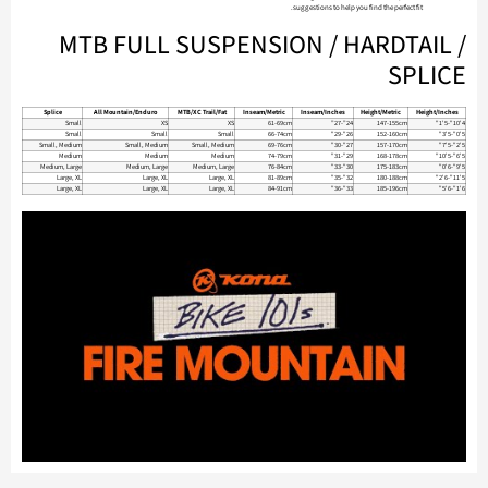
suggestions to help you find the perfect fit.
MTB FULL SUSPENSION / HARDTAIL /
SPLICE
Splice
All Mountain/Enduro
MTB/XC Trail/Fat
Inseam/Metric
Inseam/Inches
Height/Metric
Height/Inches
Small
XS
XS
61-69cm
24”-27”
147-155cm
4'10"-5'1"
Small
Small
Small
66-74cm
26"-29"
152-160cm
5'0"-5'3"
Small, Medium
Small, Medium
Small, Medium
69-76cm
27"-30"
157-170cm
5'2"-5'7"
Medium
Medium
Medium
74-79cm
29"-31"
168-178cm
5'6"-5'10"
Medium, Large
Medium, Large
Medium, Large
76-84cm
30"-33"
175-183cm
5'9"-6'0"
Large, XL
Large, XL
Large, XL
81-89cm
32"-35"
180-188cm
5'11"-6'2"
Large, XL
Large, XL
Large, XL
84-91cm
33"-36"
185-196cm
6'1"-6'5"