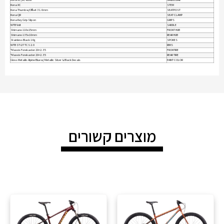
Kona XC
STEM
Kona Thumb w/Offset 31.6mm
SEATPOST
Kona QR
SEAT CLAMP
Kona Key Grip Slip on
GRIPS
WTB Volt
SADDLE
Shimano 110x15mm
FRONT HUB
Shimano 135x10mm
REAR HUB
Stainless Black 14g
SPOKES
WTB ST i27 TCS 2.0
RIMS
Maxxis Forekaster 29×2.35"
FRONTIRE
Maxxis Forekaster 29×2.35"
REAR TIRE
Gloss Metallic Alpine Blue w/ Metallic Silver & Black Decals
PAINT COLOR
מוצרים קשורים