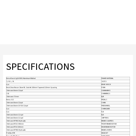
SPECIFICATIONS
Kona Race Light 6061 Aluminum Butted
FRAME MATERIAL
S, M, L, XL
SIZES
n/a
REAR SHOCK
RockShox Recon Silver RL Solo Air 100mm Tapered 110mm Spacing
FORK
Shimano Deore 12spd
CRANKARMS
32t
CHAINRINGS
Shimano 73mm
B/B
Kona JS2
PEDALS
Shimano Deore 12spd
CHAIN
Shimano Deore 10-51t 12spd
FREEWHEEL
n/a
CHAINGUIDE
n/a
F/D
Shimano Deore 12 spd
R/D
Shimano Deore 12 spd
SHIFTERS
Shimano MT401 Hydraulic
BRAKE CALIPERS
Shimano RT10 180mm
FRONT BRAKE ROTOR
Shimano RT10 160mm
REAR BRAKE ROTOR
Shimano MT401 Hydraulic
BRAKE LEVERS
FSA No.57B
HEADSET
Kona XC/BC Riser
HANDLEBAR