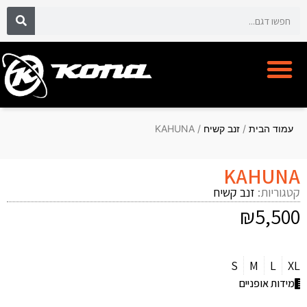
אופני קונה KONA BIKE
מועדון לקוחות CYCLECLUB
עמוד הבית
/
זנב קשיח
/ KAHUNA
KAHUNA
קטגוריות:
זנב קשיח
₪
5,500
S
M
L
XL
מידות אופניים