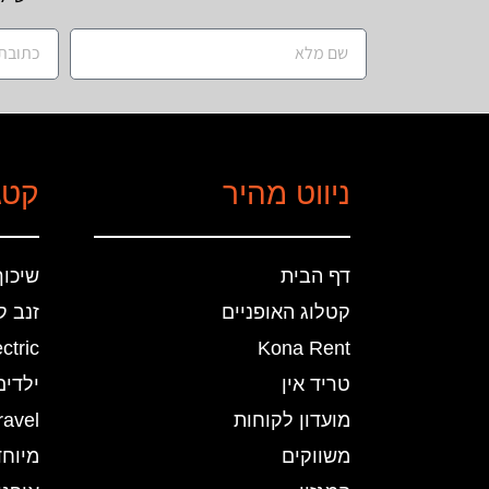
ניווט מהיר
קטג
דף הבית
שיכוך
קטלוג האופניים
זנב ק
ctric
Kona Rent
טריד אין
ילדים
מועדון לקוחות
ravel
משווקים
מיוחד