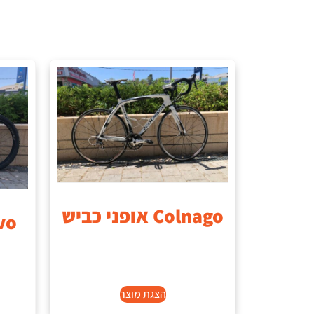
Colnago אופני כביש
vo
הצגת מוצר