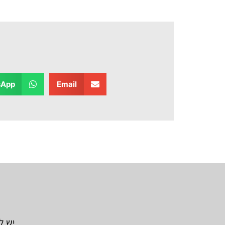
sApp
Email
יש ל