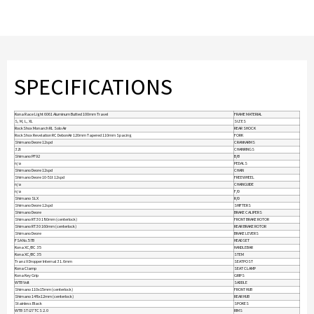
SPECIFICATIONS
Kona Race Light 6061 Aluminum Butted 100mm Travel
FRAME MATERIAL
S, M, L, XL
SIZES
RockShox Monarch RL Solo Air
REAR SHOCK
RockShox Revelation RC DebonAir 120mm Tapered 110mm Spacing
FORK
Shimano Deore 12spd
CRANKARMS
32t
CHAINRINGS
Shimano PF92
B/B
n/a
PEDALS
Shimano Deore 12spd
CHAIN
Shimano Deore 10-51t 12spd
FREEWHEEL
n/a
CHAINGUIDE
n/a
F/D
Shimano SLX
R/D
Shimano Deore 12spd
SHIFTERS
Shimano Deore
BRAKE CALIPERS
Shimano RT30 180mm (centerlock)
FRONT BRAKE ROTOR
Shimano RT30 160mm (centerlock)
REAR BRAKE ROTOR
Shimano Deore
BRAKE LEVERS
FSA No.57B
HEADSET
Kona XC/BC 35
HANDLEBAR
Kona XC/BC 35
STEM
TranzX Dropper Internal 31.6mm
SEATPOST
Kona Clamp
SEAT CLAMP
Kona Key Grip
GRIPS
WTB Volt
SADDLE
Shimano 110x15mm (centerlock)
FRONT HUB
Shimano 148x12mm (centerlock)
REAR HUB
Stainless Black
SPOKES
WTB ST i27 TCS 2.0
RIMS