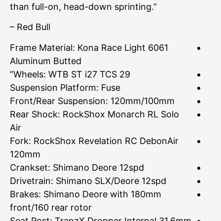
than full-on, head-down sprinting.”
– Red Bull
Frame Material: Kona Race Light 6061
Aluminum Butted
Wheels: WTB ST i27 TCS 29”
Suspension Platform: Fuse
Front/Rear Suspension: 120mm/100mm
Rear Shock: RockShox Monarch RL Solo
Air
Fork: RockShox Revelation RC DebonAir
120mm
Crankset: Shimano Deore 12spd
Drivetrain: Shimano SLX/Deore 12spd
Brakes: Shimano Deore with 180mm
front/160 rear rotor
Seat Post: TranzX Dropper Internal 31.6mm