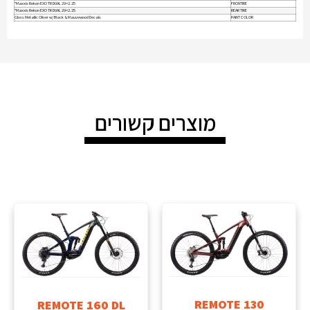
Maxxis Rekon EXO TR DUAL 29×2.25"
FRONTIRE
Maxxis Rekon EXO TR DUAL 29×2.25"
REAR TIRE
Gloss Metallic Oliver w/ Black & Mauvewood Decals
PAINT COLOR
מוצרים קשורים
REMOTE 130
REMOTE 160 DL