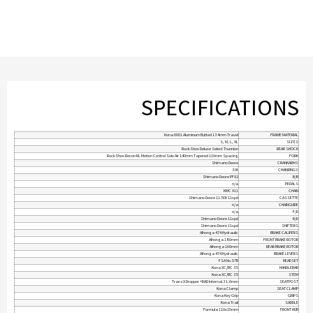
SPECIFICATIONS
Kona 6061 Aluminum Butted 134mm Travel
FRAME MATERIAL
S, M, L, XL
SIZES
RockShox Deluxe Select Trunnion
REAR SHOCK
RockShox Recon RL Motion Control Solo Air 140mm Tapered 110mm Spacing
FORK
Shimano Deore
CRANKARMS
30t
CHAINRINGS
Shimano Deore PF92
B/B
n/a
PEDALS
KMC X11
CHAIN
Shimano Deore 11-50t 11spd
CASSETTE
n/a
CHAINGUIDE
n/a
F/D
Shimano Deore 11spd
R/D
Shimano Deore 11spd
SHIFTERS
Alhonga 474 Hydraulic
BRAKE CALIPERS
Alhonga 180mm
FRONT BRAKE ROTOR
Alhonga 160mm
REAR BRAKE ROTOR
Alhonga 474 Hydraulic
BRAKE LEVERS
FSA No.57B
HEADSET
Kona XC/BC 35
HANDLEBAR
Kona XC/BC 35
STEM
TranzX Dropper +RAD Internal 31.6mm
SEATPOST
Kona Clamp
SEAT CLAMP
Kona Key Grip
GRIPS
Kona Trail
SADDLE
Formula 110x15mm
FRONT HUB