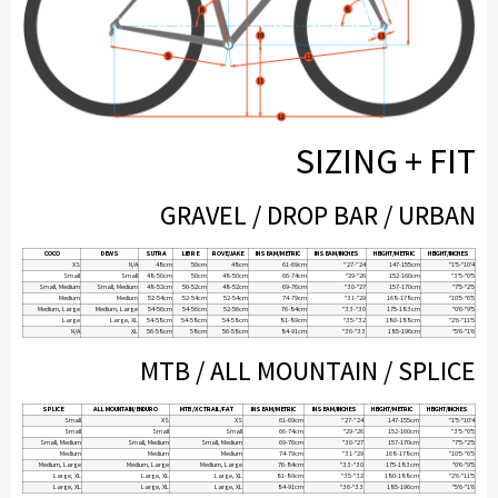
SIZING + FIT
GRAVEL / DROP BAR / URBAN
COCO
DEWS
SUTRA
LIBRE
ROVE/JAKE
INSEAM/METRIC
INSEAM/INCHES
HEIGHT/METRIC
HEIGHT/INCHES
XS
N/A
48cm
50cm
48cm
61-69cm
24”-27”
147-155cm
4'10"-5'1"
Small
Small
48-50cm
50cm
48-50cm
66-74cm
26"-29"
152-160cm
5'0"-5'3"
Small, Medium
Small, Medium
48-52cm
50-52cm
48-52cm
69-76cm
27"-30"
157-170cm
5'2"-5'7"
Medium
Medium
52-54cm
52-54cm
52-54cm
74-79cm
29"-31"
168-178cm
5'6"-5'10"
Medium, Large
Medium, Large
54-56cm
54-56cm
52-56cm
76-84cm
30"-33"
175-183cm
5'9"-6'0"
Large
Large, XL
54-58cm
54-58cm
54-58cm
81-89cm
32"-35"
180-188cm
5'11"-6'2"
N/A
XL
56-58cm
58cm
56-58cm
84-91cm
33"-36"
185-196cm
6'1"-6'5"
MTB / ALL MOUNTAIN / SPLICE
SPLICE
ALL MOUNTAIN/ENDURO
MTB/XC TRAIL/FAT
INSEAM/METRIC
INSEAM/INCHES
HEIGHT/METRIC
HEIGHT/INCHES
Small
XS
XS
61-69cm
24”-27”
147-155cm
4'10"-5'1"
Small
Small
Small
66-74cm
26"-29"
152-160cm
5'0"-5'3"
Small, Medium
Small, Medium
Small, Medium
69-76cm
27"-30"
157-170cm
5'2"-5'7"
Medium
Medium
Medium
74-79cm
29"-31"
168-178cm
5'6"-5'10"
Medium, Large
Medium, Large
Medium, Large
76-84cm
30"-33"
175-183cm
5'9"-6'0"
Large, XL
Large, XL
Large, XL
81-89cm
32"-35"
180-188cm
5'11"-6'2"
Large, XL
Large, XL
Large, XL
84-91cm
33"-36"
185-196cm
6'1"-6'5"