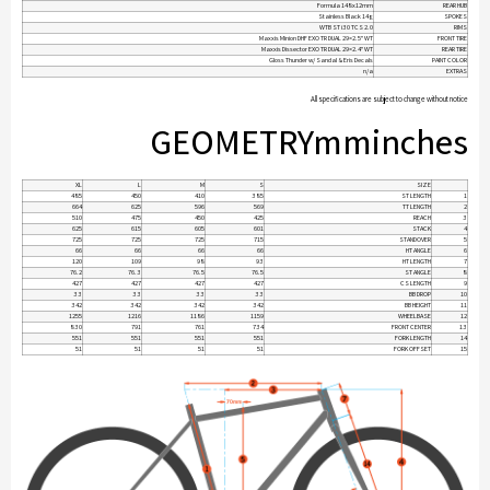
Formula 148x12mm
REAR HUB
Stainless Black 14g
SPOKES
WTB ST i30 TCS 2.0
RIMS
Maxxis Minion DHF EXO TR DUAL 29×2.5" WT
FRONT TIRE
Maxxis Dissector EXO TR DUAL 29×2.4" WT
REAR TIRE
Gloss Thunder w/ Sandal & Eris Decals
PAINT COLOR
n/a
EXTRAS
All specifications are subject to change without notice
GEOMETRY
mm
inches
XL
L
M
S
SIZE
485
450
410
385
ST LENGTH
1
664
625
596
569
TT LENGTH
2
510
475
450
425
REACH
3
625
615
605
601
STACK
4
725
725
725
715
STANDOVER
5
66
66
66
66
HT ANGLE
6
120
109
98
93
HT LENGTH
7
76.2
76.3
76.5
76.5
ST ANGLE
8
427
427
427
427
CS LENGTH
9
33
33
33
33
BB DROP
10
342
342
342
342
BB HEIGHT
11
1255
1216
1186
1159
WHEELBASE
12
830
791
761
734
FRONT CENTER
13
551
551
551
551
FORK LENGTH
14
51
51
51
51
FORK OFFSET
15