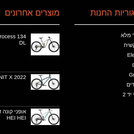
וריות החנות
מוצרים אחרונים
 מלא
rocess 134
DL
שיח
Ele
G
NIT X 2022
ים
יד 2
אופני קונה 
HEI HEI