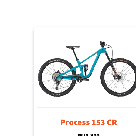
Process 153 CR
₪
28,900