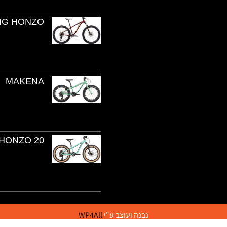
IG HONZO
MAKENA
HONZO 20
נבנה ועוצב ע"י
WP4All