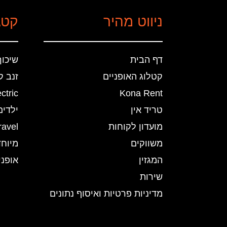
ניווט מהיר
קטג
דף הבית
שיכוך
קטלוג האופניים
זנב ק
ctric
Kona Rent
טריד אין
ילדים
מועדון לקוחות
ravel
משווקים
מיוחד
המגזין
אופני 
שירות
מדיניות פרטיות ואיסוף נתונים