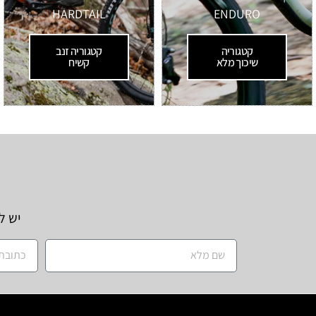
HARDTAIL
ENDURO
קטגוריה
קטגוריה זנב
שיכוך מלא
קשיח
יש ל