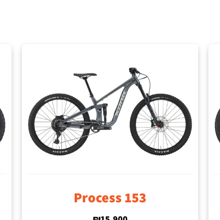
Process 153
₪
15,900