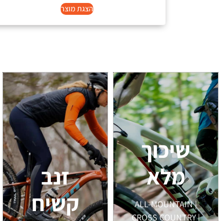
הצגת מוצר
שיכוך
מלא
זנב
קשיח
ALL-MOUNTAIN |
CROSS COUNTRY |