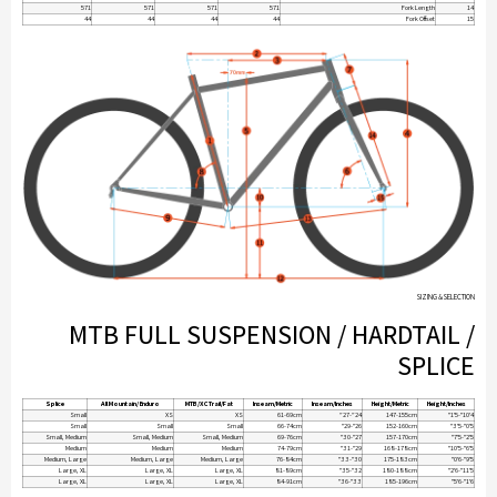
571
571
571
571
Fork Length
14
44
44
44
44
Fork Offset
15
SIZING & SELECTION
MTB FULL SUSPENSION / HARDTAIL /
SPLICE
Splice
All Mountain/Enduro
MTB/XC Trail/Fat
Inseam/Metric
Inseam/Inches
Height/Metric
Height/Inches
Small
XS
XS
61-69cm
24”-27”
147-155cm
4'10"-5'1"
Small
Small
Small
66-74cm
26"-29"
152-160cm
5'0"-5'3"
Small, Medium
Small, Medium
Small, Medium
69-76cm
27"-30"
157-170cm
5'2"-5'7"
Medium
Medium
Medium
74-79cm
29"-31"
168-178cm
5'6"-5'10"
Medium, Large
Medium, Large
Medium, Large
76-84cm
30"-33"
175-183cm
5'9"-6'0"
Large, XL
Large, XL
Large, XL
81-89cm
32"-35"
180-188cm
5'11"-6'2"
Large, XL
Large, XL
Large, XL
84-91cm
33"-36"
185-196cm
6'1"-6'5"