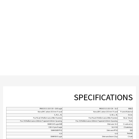
SPECIFICATIONS
PROCESS 153 CR – GX Eagle
PROCESS 153 CR – SLX
BUILD
Kona DH Carbon 153mm Travel
Kona DH Carbon 153mm Travel
Frame Material
S, M, L, XL
S, M, L, XL
Sizes
Fox Float X Performance Elite Trunnion
Fox Float X Performance Elite Trunnion
Rear Shock
Fox 36 Performance 160mm Tapered 110mm Spacing
Fox 36 Performance 160mm Tapered 110mm Spacing
Fork
SRAM GX Eagle DUB
Shimano SLX
Crankarms
32t X-Sync Eagle
SLX 32t
Chainrings
SRAM DUB PF92
Shimano PF92
B/B
n/a
n/a
Pedals
SRAM NX-Eagle
Shimano Deore 12sp
Chain