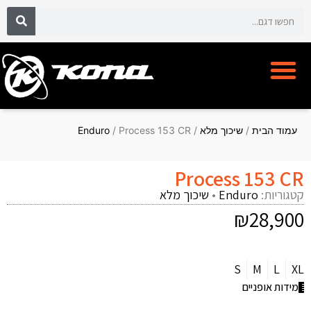
אופני קונה KONA BIKE
מועדון לקוחות CYCLECLUB
עמוד הבית
/
שיכוך מלא
/
/ Process 153 CR
Enduro
Process 153 CR
קטגוריות:
Enduro
•
שיכוך מלא
₪
28,900
S
M
L
XL
מידות אופניים