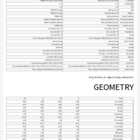
SRAM GX-Eagle 10-52t 12spd
Shimano SLX 10-51t 12spd
Cassette
n/a
n/a
Chainguide
n/a
n/a
F/D
SRAM GX-Eagle
Shimano SLX
R/D
SRAM GX-Eagle
Shimano Deore XT
Shifters
SRAM G2 R
Shimano Deore
Brake Calipers
SRAM Centerline 200mm
Shimano RT66 203mm
Front Brake Rotor
SRAM Centerline 200mm
Shimano RT66 203mm
Rear Brake Rotor
SRAM G2 R
Shimano Deore
Brake Levers
FSA Orbit 1.5 E ZS
FSA Orbit 1.5 E ZS
Headset
Kona XC/BC 35
Kona XC/BC 35
Handlebar
Kona XC/BC 35
Kona XC/BC 35
Stem
TranzX Dropper +RAD Internal 31.6mm
TranzX Dropper +RAD Internal 31.6mm
Seatpost
Kona Clamp
Kona Clamp
Seat Clamp
Kona Key Grip
Kona Key Grip
Grips
WTB Volt
WTB Volt
Saddle
DT Swiss 370 110x15mm
DT Swiss 370 110x15mm
Front Hub
DT Swiss 370 148x12mm
DT Swiss 370 148x12mm
Rear Hub
Stainless Black 14g
Stainless Black 14g
Spokes
WTB KOM Trail i30 TCS
WTB KOM Trail i30 TCS
Rims
Maxxis Assegai EXO+ TR 3C 29×2.5" WT
Maxxis Assegai EXO+ TR 3C 29×2.5" WT
Front Tire
Maxxis Minion DHR II EXO+ TR 3C 29×2.4" WT (27.5×2.4" WT size S)
Maxxis Minion DHR II EXO+ TR 3C 29×2.4" WT (27.5×2.4" WT size S)
Rear Tire
Gloss Viridian w/ Metallic Bronze Decals
Gloss Viridian w/ Metallic Bronze Decals
Paint Color
All specifications are subject to change without notice.
GEOMETRY
XL
L
M
S
Size
450
420
380
380
ST Length
1
667
628
599
574
TT Length
2
515
480
455
430
Reach
3
635
625
615
615
Stack
4
720
710
700
690
Standover
5
64.5
64.5
64.5
64.5
HT Angle
6
116
105
94
94
HT Length
7
76.6
76.7
76.9
76.9
ST Angle
8
435
435
435
435
CS Length
9
30
30
30
20
BB Drop
10
345
345
345
345
BB Height
11
1284
1244
1215
1190
Wheelbase
12
851
811
781
756
Front Center
13