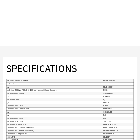
SPECIFICATIONS
Kona 6061 Aluminum Butted
FRAME MATERIAL
S, M, L, XL
SIZES
n/a
REAR SHOCK
RockShox 35 Silver TK Solo Air 130mm Tapered 110mm Spacing
FORK
Shimano Deore 12 spd
CRANKARMS
32t
CHAINRINGS
Shimano 73mm
B/B
n/a
PEDALS
Shimano Deore 12spd
CHAIN
Shimano Deore 10-51t 12spd
FREEWHEEL
n/a
CHAINGUIDE
n/a
F/D
Shimano Deore 12spd
R/D
Shimano Deore 12spd
SHIFTERS
Shimano MT401 Hydraulic
BRAKE CALIPERS
Shimano RT30 180mm (centerlock)
FRONT BRAKE ROTOR
Shimano RT30 160mm (centerlock)
REAR BRAKE ROTOR
Shimano MT401 Hydraulic
BRAKE LEVERS
FSA No.57B
HEADSET
Kona XC/BC 35
HANDLEBAR