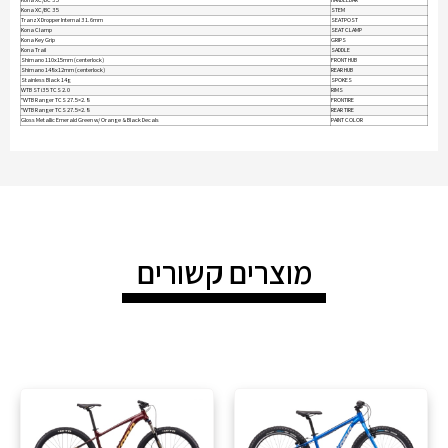
Kona XC/BC 35
STEM
TranzX Dropper Internal 31.6mm
SEATPOST
Kona Clamp
SEAT CLAMP
Kona Key Grip
GRIPS
Kona Trail
SADDLE
Shimano 110x15mm (centerlock)
FRONT HUB
Shimano 148x12mm (centerlock)
REAR HUB
Stainless Black 14g
SPOKES
WTB ST i35 TCS 2.0
RIMS
WTB Ranger TCS 27.5×2.8"
FRONTIRE
WTB Ranger TCS 27.5×2.8"
REAR TIRE
Gloss Metallic Emerald Green w/ Orange & Black Decals
PAINT COLOR
מוצרים קשורים