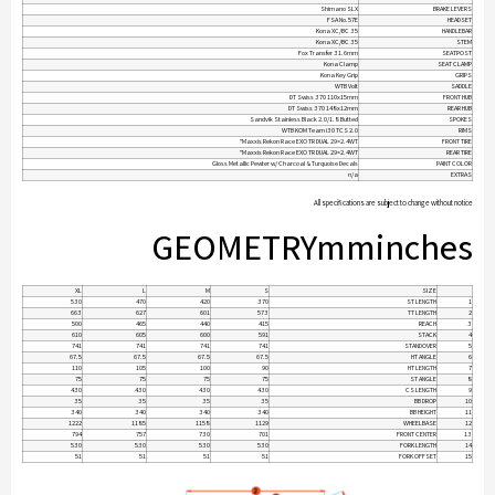
Shimano SLX
BRAKE LEVERS
FSA No.57E
HEADSET
Kona XC/BC 35
HANDLEBAR
Kona XC/BC 35
STEM
Fox Transfer 31.6mm
SEATPOST
Kona Clamp
SEAT CLAMP
Kona Key Grip
GRIPS
WTB Volt
SADDLE
DT Swiss 370 110x15mm
FRONT HUB
DT Swiss 370 148x12mm
REAR HUB
Sandvik Stainless Black 2.0/1.8 Butted
SPOKES
WTB KOM Team i30 TCS 2.0
RIMS
Maxxis Rekon Race EXO TR DUAL 29×2.4WT"
FRONT TIRE
Maxxis Rekon Race EXO TR DUAL 29×2.4WT"
REAR TIRE
Gloss Metallic Pewter w/ Charcoal & Turquoise Decals
PAINT COLOR
n/a
EXTRAS
All specifications are subject to change without notice
GEOMETRY
mm
inches
XL
L
M
S
SIZE
530
470
420
370
ST LENGTH
1
663
627
601
573
TT LENGTH
2
500
465
440
415
REACH
3
610
605
600
591
STACK
4
741
741
741
741
STANDOVER
5
67.5
67.5
67.5
67.5
HT ANGLE
6
110
105
100
90
HT LENGTH
7
75
75
75
75
ST ANGLE
8
430
430
430
430
CS LENGTH
9
35
35
35
35
BB DROP
10
340
340
340
340
BB HEIGHT
11
1222
1185
1158
1129
WHEELBASE
12
794
757
730
701
FRONT CENTER
13
530
530
530
530
FORK LENGTH
14
51
51
51
51
FORK OFFSET
15