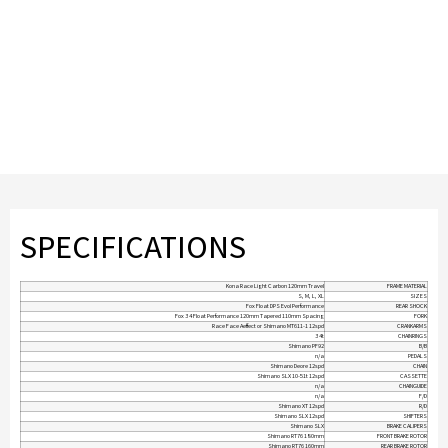
SPECIFICATIONS
Kona Race Light Carbon 120mm Travel
FRAME MATERIAL
S, M, L, XL
SIZES
Fox Float DPS Evol Performance
REAR SHOCK
Fox 34 Float Performance 120mm Tapered 110mm Spacing
FORK
Race Face Aeffect or Shimano MT611-1 12spd
CRANKARMS
34t
CHAINRINGS
Shimano PF92
B/B
n/a
PEDALS
Shimano Deore 12spd
CHAIN
Shimano SLX 10-51t 12spd
CASSETTE
n/a
CHAINGUIDE
n/a
F/D
Shimano XT 12spd
R/D
Shimano SLX 12spd
SHIFTERS
Shimano SLX
BRAKE CALIPERS
Shimano RT76 180mm
FRONT BRAKE ROTOR
Shimano RT76 160mm
REAR BRAKE ROTOR